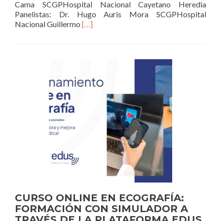
Cama SCGPHospital Nacional Cayetano Heredia
Panelistas: Dr. Hugo Auris Mora SCGPHospital
Read
Nacional Guillermo
[…]
more
about
COLECTOMÍAS
LAPAROSCÓPICA.
PERLAS
QUIRÚRGICAS
CURSO ONLINE EN ECOGRAFÍA:
FORMACIÓN CON SIMULADOR A
TRAVÉS DE LA PLATAFORMA EDUS