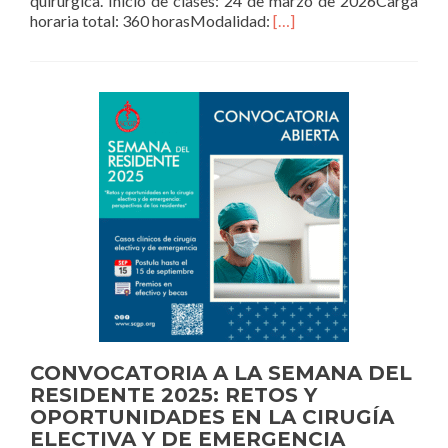
quirúrgica. Inicio de clases: 24 de marzo de 2026Carga
Read
horaria total: 360 horasModalidad:
[…]
more
about
INSCRIPCIONES
ABIERTAS
PARA
EL
POSGRADO
EN
CIRUGÍA
HEPATOBILIO-
PANCREÁTICA
DE
SCOLLA
CONVOCATORIA A LA SEMANA DEL
RESIDENTE 2025: RETOS Y
OPORTUNIDADES EN LA CIRUGÍA
ELECTIVA Y DE EMERGENCIA