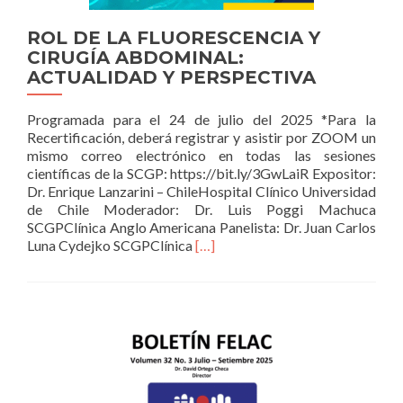
ELECTI
Y
ROL DE LA FLUORESCENCIA Y
DE
CIRUGÍA ABDOMINAL:
EMERG
ACTUALIDAD Y PERSPECTIVA
Programada para el 24 de julio del 2025 *Para la
Recertificación, deberá registrar y asistir por ZOOM un
mismo correo electrónico en todas las sesiones
científicas de la SCGP: https://bit.ly/3GwLaiR Expositor:
Dr. Enrique Lanzarini – ChileHospital Clínico Universidad
de Chile Moderador: Dr. Luis Poggi Machuca
SCGPClínica Anglo Americana Panelista: Dr. Juan Carlos
Read
Luna Cydejko SCGPClínica
[…]
more
about
ROL
DE
LA
FLUORESCENCIA
Y
CIRUGÍA