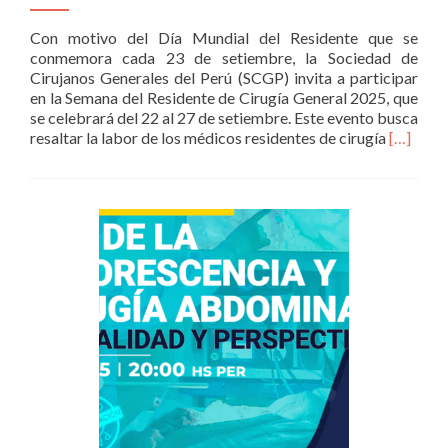
Con motivo del Día Mundial del Residente que se
conmemora cada 23 de setiembre, la Sociedad de
Cirujanos Generales del Perú (SCGP) invita a participar
en la Semana del Residente de Cirugía General 2025, que
se celebrará del 22 al 27 de setiembre. Este evento busca
Read
resaltar la labor de los médicos residentes de cirugía
[…]
more
about
CONVO
A
LA
SEMAN
DEL
RESIDE
2025:
RETOS
Y
OPORT
EN
LA
CIRUGÍ