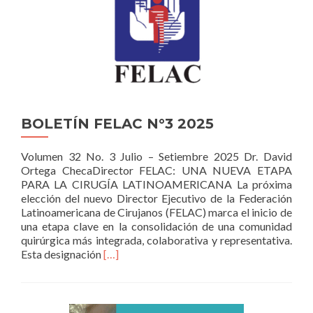
ABDOMINAL:
ACTUALIDAD
Y
PERSPECTIVA
BOLETÍN FELAC N°3 2025
Volumen 32 No. 3 Julio – Setiembre 2025 Dr. David
Ortega ChecaDirector FELAC: UNA NUEVA ETAPA
PARA LA CIRUGÍA LATINOAMERICANA La próxima
elección del nuevo Director Ejecutivo de la Federación
Latinoamericana de Cirujanos (FELAC) marca el inicio de
una etapa clave en la consolidación de una comunidad
quirúrgica más integrada, colaborativa y representativa.
Read
Esta designación
[…]
more
about
BOLETÍN
FELAC