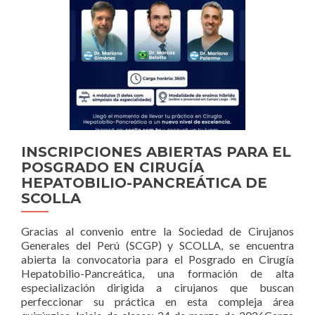
SCGP
EN
EL
XXVI
CONGRESO
LATINOAMERICANO
DE
FELAC
Y
EL
LI
INSCRIPCIONES ABIERTAS PARA EL
CONGRESO
POSGRADO EN CIRUGÍA
NACIONAL
HEPATOBILIO-PANCREÁTICA DE
DE
SCOLLA
CIRUGÍA
EN
GUATEMALA
Gracias al convenio entre la Sociedad de Cirujanos
Generales del Perú (SCGP) y SCOLLA, se encuentra
abierta la convocatoria para el Posgrado en Cirugía
Hepatobilio-Pancreática, una formación de alta
especialización dirigida a cirujanos que buscan
perfeccionar su práctica en esta compleja área