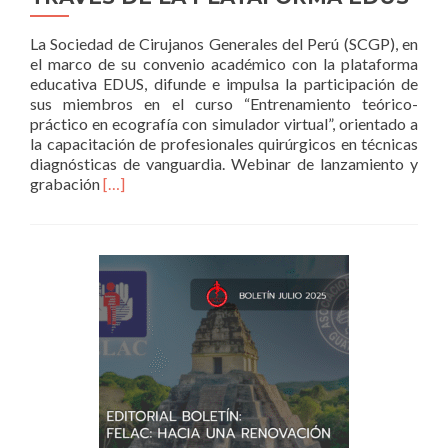
La Sociedad de Cirujanos Generales del Perú (SCGP), en
el marco de su convenio académico con la plataforma
educativa EDUS, difunde e impulsa la participación de
sus miembros en el curso “Entrenamiento teórico-
práctico en ecografía con simulador virtual”, orientado a
la capacitación de profesionales quirúrgicos en técnicas
diagnósticas de vanguardia. Webinar de lanzamiento y
Read
grabación
[…]
more
about
CURSO
ONLINE
EN
ECOGRAFÍA:
FORMACIÓN
CON
SIMULADOR
A
TRAVÉS
DE
LA