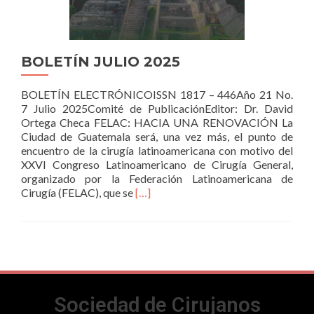
PLATAFORMA
EDUS
BOLETÍN JULIO 2025
BOLETÍN ELECTRÓNICOISSN 1817 – 446Año 21 No.
7 Julio 2025Comité de PublicaciónEditor: Dr. David
Ortega Checa FELAC: HACIA UNA RENOVACIÓN La
Ciudad de Guatemala será, una vez más, el punto de
encuentro de la cirugía latinoamericana con motivo del
XXVI Congreso Latinoamericano de Cirugía General,
organizado por la Federación Latinoamericana de
Read
Cirugía (FELAC), que se
[…]
more
about
BOLETÍN
JULIO
2025
Sociedad de Cirujanos