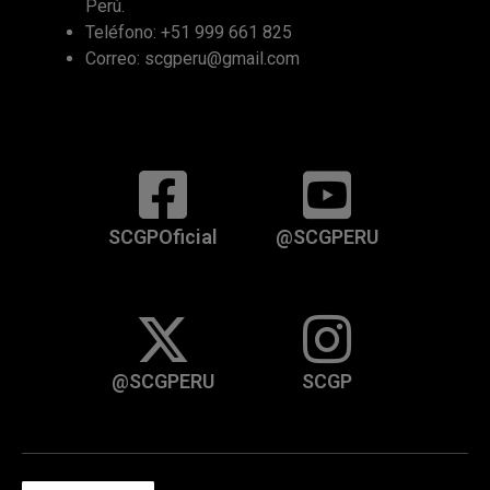
Perú.
Teléfono: +51 999 661 825
Correo: scgperu@gmail.com
SCGPOficial
@SCGPERU
@SCGPERU
SCGP