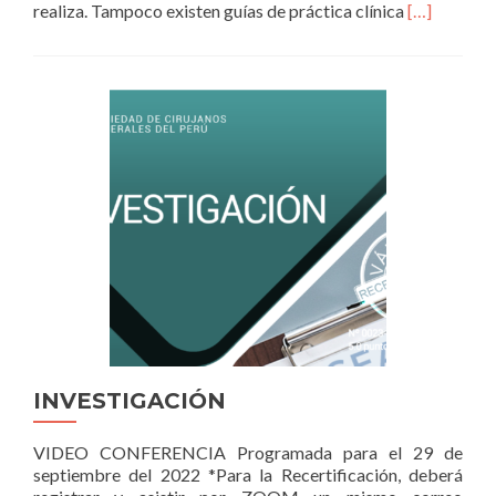
Read
realiza. Tampoco existen guías de práctica clínica
[…]
more
about
Cirugía
General
de
Emergencia
en
Perú:
Un
Estudio
Multicéntri
Prospectiv
INVESTIGACIÓN
VIDEO CONFERENCIA Programada para el 29 de
septiembre del 2022 *Para la Recertificación, deberá