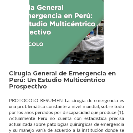
Investigación
Quirúrgica
2025:
“Dr.
Julio
del
Campo
Amorós”
Cirugía General de Emergencia en
Perú: Un Estudio Multicéntrico
Prospectivo
PROTOCOLO RESUMEN La cirugía de emergencia es
una problemática constante a nivel mundial, sobre todo
por los años perdidos por discapacidad que produce (1).
Actualmente Perú no cuenta con estadística precisa
actualizada sobre patologías quirúrgicas de emergencia
y su manejo varía de acuerdo a la institución donde se