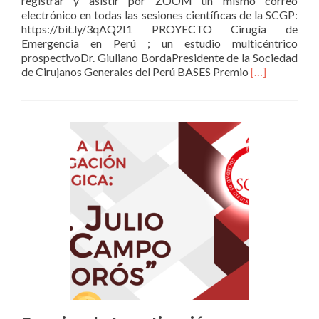
registrar y asistir por ZOOM un mismo correo
electrónico en todas las sesiones científicas de la SCGP:
https://bit.ly/3qAQ2I1 PROYECTO Cirugía de
Emergencia en Perú ; un estudio multicéntrico
prospectivoDr. Giuliano BordaPresidente de la Sociedad
Read
de Cirujanos Generales del Perú BASES Premio
[…]
more
about
INVESTIGA