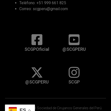
Teléfono: +51 999 661 825
Correo: scgperu@gmail.com
SCGPOficial
@SCGPERU
@SCGPERU
SCGP
Copyright 1983 © Sociedad de Cirujanos Generales del Perú.
ES