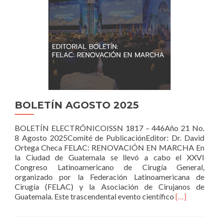
GENERAL
EN
LA
ABLACIÓN
Y
EL
TRASPLANTE
DE
HÍGADO:
DESAFÍOS
Y
BOLETÍN AGOSTO 2025
OPORTUNIDADES
BOLETÍN ELECTRÓNICOISSN 1817 – 446Año 21 No.
8 Agosto 2025Comité de PublicaciónEditor: Dr. David
Ortega Checa FELAC: RENOVACIÓN EN MARCHA En
la Ciudad de Guatemala se llevó a cabo el XXVI
Congreso Latinoamericano de Cirugía General,
organizado por la Federación Latinoamericana de
Cirugía (FELAC) y la Asociación de Cirujanos de
Read
Guatemala. Este trascendental evento científico
[…]
more
about