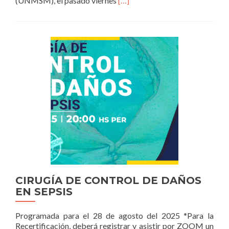
(UNMSM), el pasado viernes
[…]
more
about
PRESIDENTE
DE
LA
SCGP
PARTICIPA
EN
LA
CEREMONIA
DE
ASUNCIÓN
DEL
NUEVO
DECANO
DE
LA
CIRUGÍA DE CONTROL DE DAÑOS
FACULTAD
EN SEPSIS
DE
MEDICINA
“SAN
Programada para el 28 de agosto del 2025 *Para la
FERNANDO”
Recertificación, deberá registrar y asistir por ZOOM un