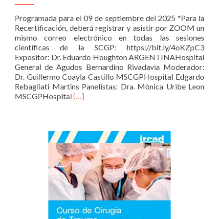
Programada para el 09 de septiembre del 2025 *Para la
Recertificación, deberá registrar y asistir por ZOOM un
mismo correo electrónico en todas las sesiones
científicas de la SCGP: https://bit.ly/4oKZpC3
Expositor: Dr. Eduardo Houghton ARGENTINAHospital
General de Agudos Bernardino Rivadavia Moderador:
Dr. Guillermo Coayla Castillo MSCGPHospital Edgardo
Rebagliati Martins Panelistas: Dra. Mónica Uribe Leon
Read
MSCGPHospital
[…]
more
about
NECROSECTOMÍA
PANCREÁTICA
POR
CIRUGÍA
MÍNIMAMENTE
INVASIVA