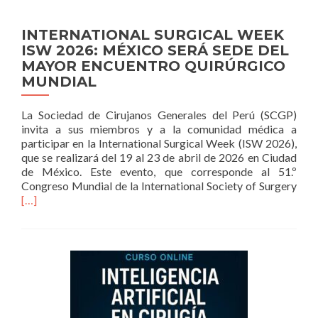
INTERNATIONAL SURGICAL WEEK
ISW 2026: MÉXICO SERÁ SEDE DEL
MAYOR ENCUENTRO QUIRÚRGICO
MUNDIAL
La Sociedad de Cirujanos Generales del Perú (SCGP)
invita a sus miembros y a la comunidad médica a
participar en la International Surgical Week (ISW 2026),
que se realizará del 19 al 23 de abril de 2026 en Ciudad
de México. Este evento, que corresponde al 51.º
Rea
Congreso Mundial de la International Society of Surgery
mor
[…]
abo
INT
SUR
WE
ISW
202
MÉ
SER