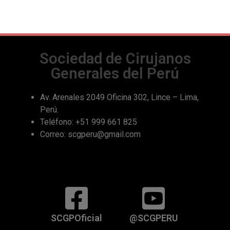
BOLETÍN
AGOSTO
2025
Sociedad de Cirujanos
Generales del Perú
Av. Arenales 2049 Oficina 302, Lince – Lima,
Perú.
Teléfono: +51 999 661 825
Correo: scgperu@gmail.com
SCGPOficial
@SCGPERU