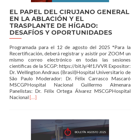
EL PAPEL DEL CIRUJANO GENERAL
EN LA ABLACIÓN Y EL
TRASPLANTE DE HÍGADO:
DESAFÍOS Y OPORTUNIDADES
Programada para el 12 de agosto del 2025 *Para la
Recertificación, deberá registrar y asistir por ZOOM un
mismo correo electrónico en todas las sesiones
científicas de la SCGP: https://bit.ly/4f1JVVR Expositor:
Dr. Wellington Andraus (Brasil)Hospital Universitario de
São Paulo Moderador: Dr. Félix Carrasco Mascaró
MSCGPHospital Nacional Guillermo Almenara
Panelistas: Dr. Félix Ortega Álvarez MSCGPHospital
Read
Nacional
[…]
more
about
EL
PAPEL
DEL
CIRUJANO