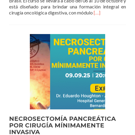
Brasil. El curso se llevará a cabo del 06 al 10 de octubre y
está diseñado para brindar una formación integral en
Read
cirugía oncológica digestiva, con módulo
[…]
more
about
CURSO
AVANZADO
DE
CIRUGÍA
DIGESTIVA
ONCOLÓGICA
–
IRCAD
AMÉRICA
LATINA
NECROSECTOMÍA PANCREÁTICA
POR CIRUGÍA MÍNIMAMENTE
INVASIVA