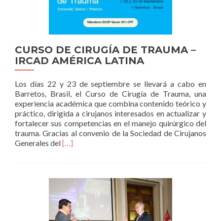
CURSO DE CIRUGÍA DE TRAUMA –
IRCAD AMÉRICA LATINA
Los días 22 y 23 de septiembre se llevará a cabo en
Barretos, Brasil, el Curso de Cirugía de Trauma, una
experiencia académica que combina contenido teórico y
práctico, dirigida a cirujanos interesados en actualizar y
fortalecer sus competencias en el manejo quirúrgico del
trauma. Gracias al convenio de la Sociedad de Cirujanos
Read
Generales del
[…]
more
about
CURSO
DE
CIRUGÍA
DE
TRAUMA