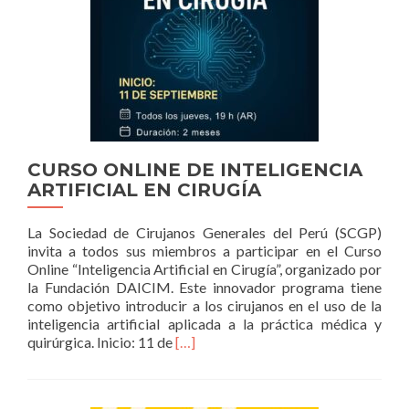
SED
DEL
MA
EN
QUI
MU
CURSO ONLINE DE INTELIGENCIA
ARTIFICIAL EN CIRUGÍA
La Sociedad de Cirujanos Generales del Perú (SCGP)
invita a todos sus miembros a participar en el Curso
Online “Inteligencia Artificial en Cirugía”, organizado por
la Fundación DAICIM. Este innovador programa tiene
como objetivo introducir a los cirujanos en el uso de la
inteligencia artificial aplicada a la práctica médica y
Read
quirúrgica. Inicio: 11 de
[…]
more
about
CURSO