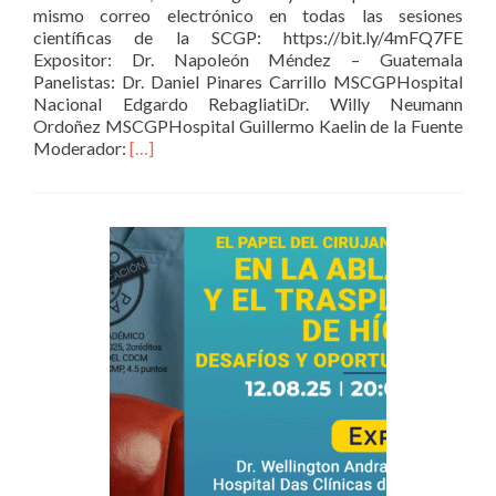
–
mismo correo electrónico en todas las sesiones
UNMSM
científicas de la SCGP: https://bit.ly/4mFQ7FE
Expositor: Dr. Napoleón Méndez – Guatemala
Panelistas: Dr. Daniel Pinares Carrillo MSCGPHospital
Nacional Edgardo RebagliatiDr. Willy Neumann
Ordoñez MSCGPHospital Guillermo Kaelin de la Fuente
Read
Moderador:
[…]
more
about
CIRUGÍA
DE
CONTROL
DE
DAÑOS
EN
SEPSIS