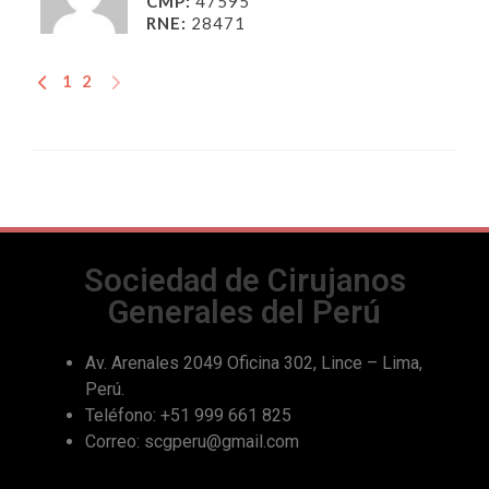
CMP:
47595
RNE:
28471
1
2
Sociedad de Cirujanos
Generales del Perú
Av. Arenales 2049 Oficina 302, Lince – Lima,
Perú.
Teléfono: +51 999 661 825
Correo: scgperu@gmail.com