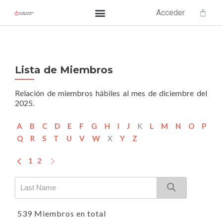
Acceder
Lista de Miembros
Relación de miembros hábiles al mes de diciembre del
2025.
A
B
C
D
E
F
G
H
I
J
K
L
M
N
O
P
Q
R
S
T
U
V
W
X
Y
Z
1
2
539 Miembros en total