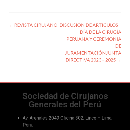
←
REVISTA CIRUJANO: DISCUSIÓN DE ARTÍCULOS
DÍA DE LA CIRUGÍA
PERUANA Y CEREMONIA
DE
JURAMENTACIÓNJUNTA
DIRECTIVA 2023 – 2025
→
Sociedad de Cirujanos
Generales del Perú
Av. Arenales 2049 Oficina 302, Lince – Lima,
Perú.