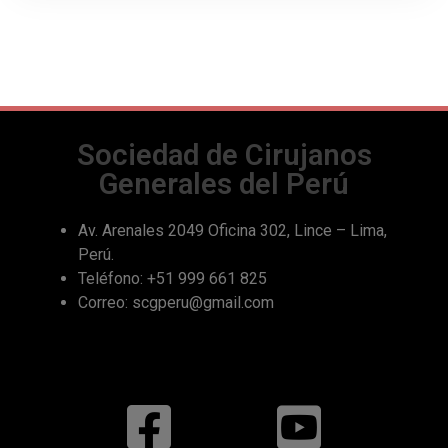
Sociedad de Cirujanos
Generales del Perú
Av. Arenales 2049 Oficina 302, Lince – Lima,
Perú.
Teléfono: +51 999 661 825
Correo: scgperu@gmail.com